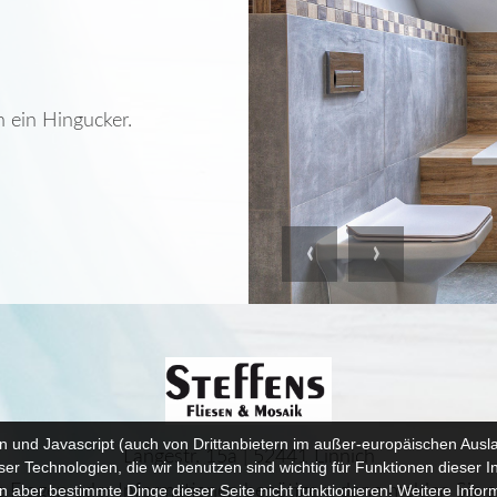
h ein Hingucker.
Previous
Next
n und Javascript (auch von Drittanbietern im außer-europäischen Au
Langestr. 15a | 52441 Linnich
r Technologien, die wir benutzen sind wichtig für Funktionen dieser I
 Fragen oder Informationen benötigen, dann melden Sie si
 aber bestimmte Dinge dieser Seite nicht funktionieren! Weitere Info